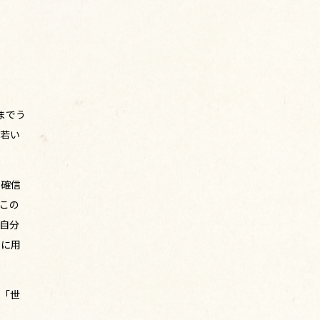
までう
、若い
と確信
この
自分
めに用
、「世