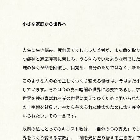
小さな家庭から世界へ
人生に生き悩み、疲れ果ててしまった若者が、また命を取り
つ症状と適応障害に苦しみ、うち沈んでいたような者でし
魂の多くが命を回復し、目覚め、自分のためではなく、新
このような人の心を正しくつくり変える働きは、今はまだ
しています。それは今の真っ暗闇の世界に必要であるし、
世界を神の喜ばれる光の世界に変えてゆくために用いられ
の十字架を背負い、神から与えられた使命のために命を完
いられたい、その一念です。
以前の私にとってのキリスト教は、「自分の心の支え」で
界をつくり変える宗教」、「闇を光に塗り替える生き方」