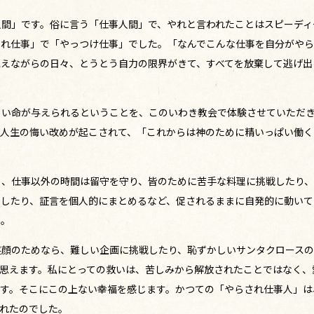
人間」です。俗に言う「仕事人間」で、やれと言われたことはスピーディ
され仕事」で「やっつけ仕事」でした。「なんでこんな仕事を自分がや
抱えながらの日々、とうとう自力の限界がきて、すべてを放棄して逃げ出
。
しい命が与えられるということを、このいわき教会で体験させていただ
、人生の悔い改めが起こされて、「これからは神のために精いっぱい働く
ら、仕事以外の時間は留守を守り、皆のために苦手な料理に挑戦したり
をしたり、証言を個人的にまとめるなど、促されるままに自発的に動いて
た。
笑顔のためなら、難しい企画に挑戦したり、恥ずかしいサンタクロース
思えます。私にとっての救いは、苦しみから解放されたことではなく、
です。そこにこの上ない幸福を感じます。かつての「やらされ仕事人」は
れたのでした。