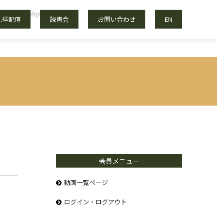
s/blocks.php
on line
20
礼拝配信
読書会
お問い合わせ
EN
会員メニュー
動画一覧ページ
ログイン・ログアウト