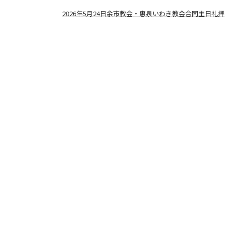
2026年5月24日余市教会・惠泉いわき教会合同主日礼拝