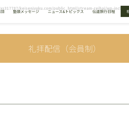
xs317787/keisenjyuku.com/public_html/stream-reihai/wp-include
召団
塾頭メッセージ
ニュース&トピックス
伝道旅行日程
礼拝配信（会員制）