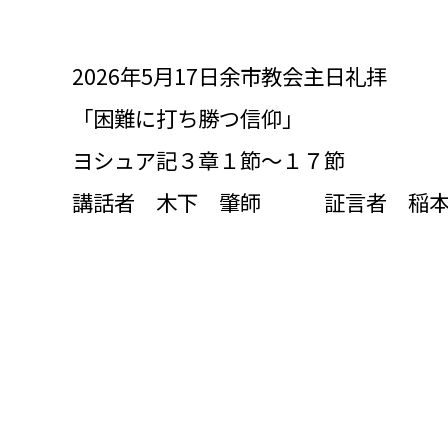
2026
年5月17日余市教会主日礼拝
「困難に打ち勝つ信仰」
ヨシュア記３章１節～１７節
講話者 木下 肇師 証言者 稲本