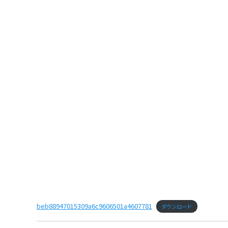
beb88947015309a6c9606501a4607781
ダウンロード