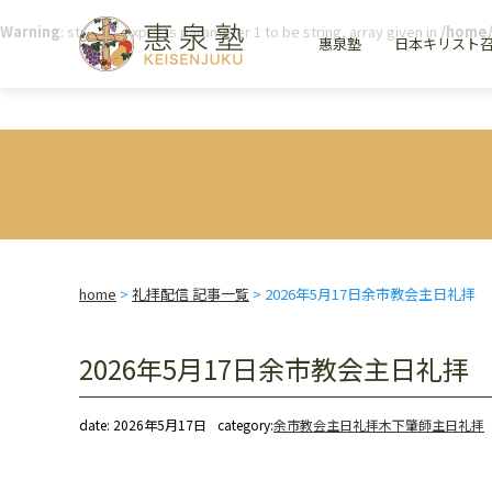
Warning
: strpos() expects parameter 1 to be string, array given in
/home/
惠泉塾
日本キリスト
home
>
礼拝配信 記事一覧
>
2026年5月17日余市教会主日礼拝
2026年5月17日余市教会主日礼拝
date: 2026年5月17日
category:
余市教会主日礼拝
木下肇師主日礼拝