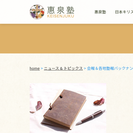
惠泉塾
日本キリ
home
>
ニュース & トピックス
>
会報＆各地塾報バックナ