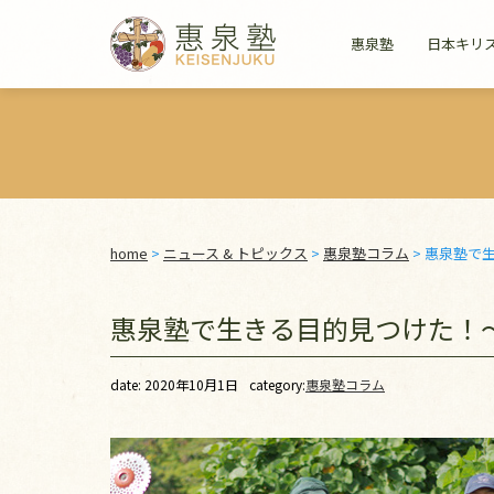
惠泉塾
日本キリ
home
>
ニュース & トピックス
>
惠泉塾コラム
>
惠泉塾で生
惠泉塾で生きる目的見つけた！～
date: 2020年10月1日
category:
惠泉塾コラム