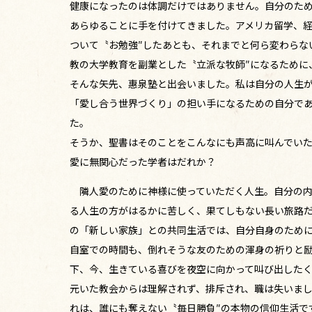
健康になったのは体調だけではありません。自分のた
あらゆることに手を付けてきました。アメリカ留学、
ついて〝お勉強″したあとも、それまでと何ら変わらな
教の大学教育を副業とした〝立派な牧師″になるために
そんな矢先、惠泉塾と出会いました。私は自分の人生
「愛し合う世界づくり」の担い手になるための自分で
た。
そうか、聖書はそのことをこんなにも声高に叫んでい
愛に無関心だった学者はだれか？
隣人愛のために神様に使っていただく人生。自分の内
る人生の方がはるかに苦しく、果てしもない長い旅路だ
の「新しい家族」との共同生活では、自分自身のため
自室での時間も、倒れそうな友のための渾身の祈りと
下、今、生きている喜びを夜空に向かって叫び出した
元いた教会からは理解されず、排斥され、職は失いま
れは、誰にも奪えない〝毎日勝負″の本物の信仰生活で