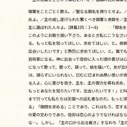
御業をことごとく歌え。／聖なる御名を誇りとせよ。
めよ。／主の成し遂げられた驚くべき御業と奇跡を／
主に選ばれた人々よ。(詩篇105：1～6) 「御名
このようにお取り扱い下さり、あるとき私にこうなさ
る。もっと私を知ってほしい、求めてほしい、と。奇
出会いしたいです」と熱烈に求めてほしい、と。誰で
芸術家になる。神に出会って信仰に入った頃の喜びは
になって歌って、歌って、語って、絵を描いて、友が出
は、語らずにいられない、已むに已まれぬ熱い思いが命
る人よ、心に喜びを抱き、主を、主の御力を尋ね求め
もっとあなたを知りたいです、出会いたいです！」と
まで行っても私たちは天国への巡礼者なのだ。もっと
る」「御顔を求める」ことであり、これはもう、恋す
の愛の交わりであり、信仰は恋心のようでなければな
な…。 しかし、「主の口から出る裁き」すなわち「主