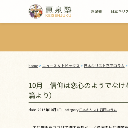
惠泉塾
日本キリ
home
>
ニュース & トピックス
>
日本キリスト召団コラム
10月 信仰は恋心のようでなけれ
篇より）
date: 2016年10月1日
category:
日本キリスト召団コラム
主に感謝をささげて御名を呼べ。／諸国の民に御業を