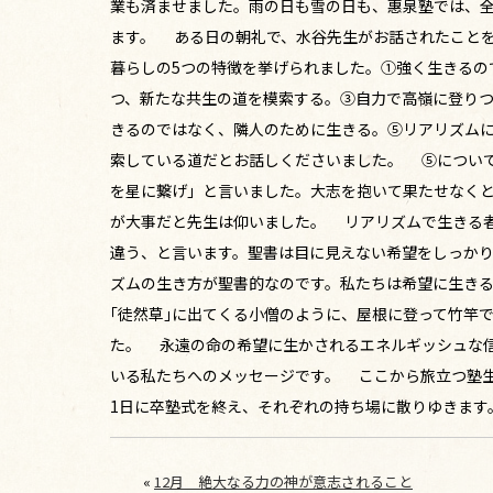
業も済ませました。雨の日も雪の日も、惠泉塾では、
ます。 ある日の朝礼で、水谷先生がお話されたことを
暮らしの5つの特徴を挙げられました。①強く生きるの
つ、新たな共生の道を模索する。③自力で高嶺に登り
きるのではなく、隣人のために生きる。⑤リアリズム
索している道だとお話しくださいました。 ⑤について
を星に繋げ」と言いました。大志を抱いて果たせなく
が大事だと先生は仰いました。 リアリズムで生きる
違う、と言います。聖書は目に見えない希望をしっかり
ズムの生き方が聖書的なのです。私たちは希望に生き
｢徒然草｣に出てくる小僧のように、屋根に登って竹竿
た。 永遠の命の希望に生かされるエネルギッシュな
いる私たちへのメッセージです。 ここから旅立つ塾生
1日に卒塾式を終え、それぞれの持ち場に散りゆきます
«
12月 絶大なる力の神が意志されること