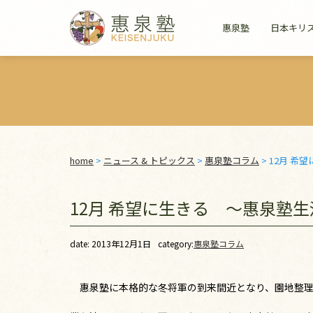
惠泉塾
日本キリ
home
>
ニュース & トピックス
>
惠泉塾コラム
>
12月 希
12月 希望に生きる ～惠泉塾
date: 2013年12月1日
category:
惠泉塾コラム
惠泉塾に本格的な冬将軍の到来間近となり、園地整理