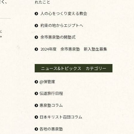
なく、
れたこと
人の心をつくり変える教会
約束の地からエジプトへ
レ
»
余市惠泉塾の開塾式
2024年度 余市惠泉塾 新入塾生募集
ニュース&トピックス カテゴリー
@保管庫
伝道旅行日程
惠泉塾コラム
日本キリスト召団コラム
各地の惠泉塾