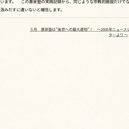
ています。 この惠泉塾の実践記録から、同じような宗教的施設だけで
を汲みだすに違いないと確信します。
５月 惠泉塾は“後世への最大遺物”！ ～2005年ニュース
ターより ～