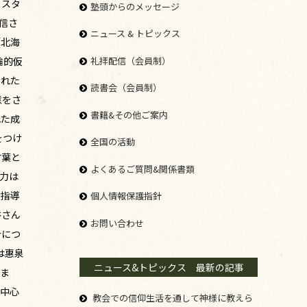
らスタ
塾頭からのメッセージ
信さ
ニュース & トピックス
「北海
礼拝配信（会員制）
論的仮
された
読書会（会員制）
意をさ
書籍&その他ご案内
れた成
をつけ
全国の活動
言葉と
よくあるご質問&関係書類
力は
る指導
個人情報保護指針
谷さん
お問い合わせ
合につ
は惠泉
ニュース&トピックス 最新の記事
えま
分中心
教会での信仰生活を通して神様に教えら