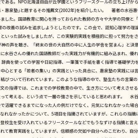
である。NPO北海道自由が丘学園というフリースクールの立ち上げか
惠泉塾｣と題するその推薦文(2002年)を紹介したい。 著者の水谷惠
いました。国語教育に関心を持っておられた教師の方々や大学の同僚と
育の改善の試みを追求しようとしたのです。この会で、認知心理学の理
るといった試みをしましたが、この実験的実践を積極的に担って努力を
が神の声を聴き、「終末の世の大自然の中に人生の学舎を営まん」と決
こに水谷さんの優れた国語教師だった実践力が有機的に組み込まれ、優
 辞典を使っての学習や日記指導、一筆箋で手紙を書く指導で基礎学力
を中心とする「若者の集い」の実践といった具合に、惠泉塾の実践には
と結びついて行われています。このような指導の中で、塾生たちの言葉の
作文の指導では、これまでの学校教育の中で、生き方について考えさせ
従って考える、という点で一層の強さを示していると思われます。 水
会で活躍できるまでになった人の例だけでなく、元気になれなかった場
なれなかったかについて、5項目を指摘されていますが、これらの指摘
不登校生を受け入れているフリースクールなどでもうなずける指摘と言
入れて教育実践をしていますが、信頼感の欠如や自分へのこだわり、自