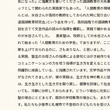
気になった』に推薦文を書いてくださった国語教育の大先輩
ッフとして関わられた実践家でもあった。「人間教育の現場・
んとは、水谷さんが高校の教師をしておられた時に知り合
道国語教育研究会｣という会を作って、高校段階での国語教
説を立てて文芸作品の読みの指導を構築し、実践で確かめ
のが水谷さんでした。 惠泉塾は、牧師としての水谷さん
れて始まった「人間教育のための学舎」でありますが、こ
果を上げておられるのに、さもありなん、と思いました。
る実践、塾生のお母さんの指導による俳句とはがき絵作り
コミュニケーションの力を培う指導が生き方を変えること
飛躍的に成長している、と指摘されています。文学作品や
がなされてきましたが、彼の実践は、生き方を神の教えに
は、生き生きとした生き方を取り戻し、健康を回復して社
いても、冷静に分析しておられます。どういう場合に元気に
塾の場合にとどまらず、既存の学校教育の場合にも、また
す。私たちも夕張市と札幌市で不登校の子どもたちを受け