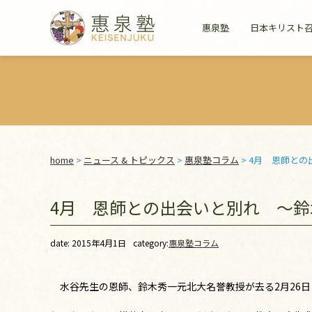
惠泉塾
日本キリスト
home
>
ニュース & トピックス
>
惠泉塾コラム
>
4月 恩師との
4月 恩師との出会いと別れ ～
date: 2015年4月1日
category:
惠泉塾コラム
水谷先生の恩師、鈴木秀一元北大名誉教授が去る2月26日