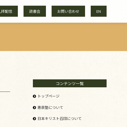
礼拝配信
読書会
お問い合わせ
EN
コンテンツ一覧
トップページ
惠泉塾について
日本キリスト召団について