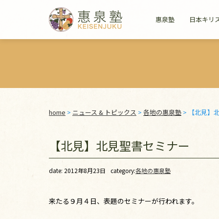
惠泉塾
日本キリ
home
>
ニュース & トピックス
>
各地の惠泉塾
>
【北見】
【北見】北見聖書セミナー
date: 2012年8月23日
category:
各地の惠泉塾
来たる９月４日、表題のセミナーが行われます。