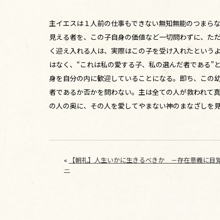
主イエスは１人前の仕事もできない無知無能のつまら
見える者を、この子自身の価値など一切問わずに、た
く迎え入れる人は、実際はこの子を受け入れたという
はなく、“これは私の愛する子、私の選んだ者である”
身を自分の内に歓迎していることになる。即ち、この
者であるか否かを問わない。主は全ての人が救われて
の人の奥に、その人を愛してやまない神のまなざしを
«
【朝礼】人生いかに生きるべきか －存在意義に目
－