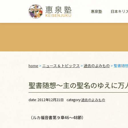
惠泉塾
日本キリ
home
>
ニュース & トピックス
>
過去のよみもの
>
聖書随
聖書随想～主の聖名のゆえに万
date: 2012年12月21日
category:
過去のよみもの
（ルカ福音書第９章46～48節）