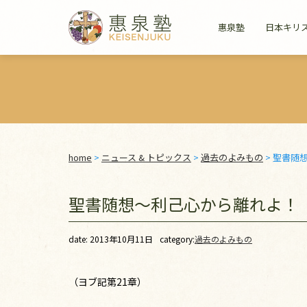
惠泉塾
日本キリ
home
>
ニュース & トピックス
>
過去のよみもの
>
聖書随
聖書随想～利己心から離れよ！
date: 2013年10月11日
category:
過去のよみもの
（ヨブ記第21章）