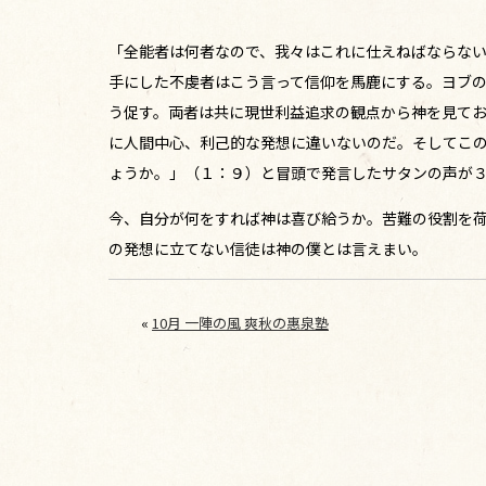
「全能者は何者なので、我々はこれに仕えねばならな
手にした不虔者はこう言って信仰を馬鹿にする。ヨブ
う促す。両者は共に現世利益追求の観点から神を見て
に人間中心、利己的な発想に違いないのだ。そしてこ
ょうか。」（１：９）と冒頭で発言したサタンの声が
今、自分が何をすれば神は喜び給うか。苦難の役割を
の発想に立てない信徒は神の僕とは言えまい。
«
10月 一陣の風 爽秋の惠泉塾