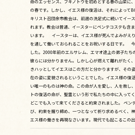
命のエッセンス、フキノトウを初めとする春の山菜に
の春です。しかし、イエス様の復活は、それによってBC
キリスト召団余市教会は、前週の洗足式に続いてイース
れます。教会は普通、イースターにペンテコステも含
います。 イースターは、イエス様が死んでよみがえり
を通して働いておられることをお祝いする日です。 
した。2000年前のエルサレム、エマオ途上の弟子た
彼らには分かりません。しかし心が燃えて離れがたく
きハッとしてイエスはこの方だと分かりますが、その
在の姿に変貌されるということでした。イエス様の復
い唯一のものは神の命。この命が人を愛し、人を赦し
トの復活の命が、聖霊という形で私たちの中に入って
どこでも入って来てくださると約束されました。 ペン
び、約束を握り締め、一つとなって祈り求めるべく、
エス様の働きを再現なさいます。現代でも起こるこの