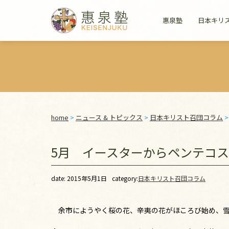
惠泉塾
日本キリ
home
>
ニュース & トピックス
>
日本キリスト召団コラム
5月 イースターからペンテコ
date: 2015年5月1日
category:
日本キリスト召団コラム
余市にようやく桜の花、辛夷の花がほころび始め、雪