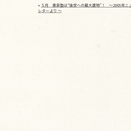
«
５月 惠泉塾は“後世への最大遺物”！ ～2005年ニ
レターより ～